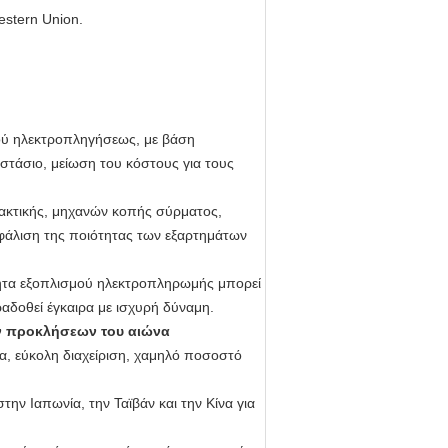
estern Union.
μού ηλεκτροπληγήσεως, με βάση
τάσιο, μείωση του κόστους για τους
ακτικής, μηχανών κοπής σύρματος,
φάλιση της ποιότητας των εξαρτημάτων
ητα εξοπλισμού ηλεκτροπληρωμής μπορεί
αδοθεί έγκαιρα με ισχυρή δύναμη.
ων προκλήσεων του αιώνα
γία, εύκολη διαχείριση, χαμηλό ποσοστό
ην Ιαπωνία, την Ταϊβάν και την Κίνα για