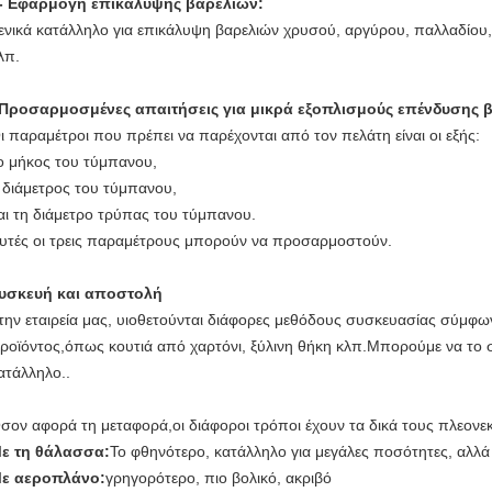
- Εφαρμογή επικάλυψης βαρελιών:
ενικά κατάλληλο για επικάλυψη βαρελιών χρυσού, αργύρου, παλλαδίου,
λπ.
Προσαρμοσμένες απαιτήσεις για μικρά εξοπλισμούς επένδυσης 
ι παραμέτροι που πρέπει να παρέχονται από τον πελάτη είναι οι εξής:
ο μήκος του τύμπανου,
 διάμετρος του τύμπανου,
αι τη διάμετρο τρύπας του τύμπανου.
υτές οι τρεις παραμέτρους μπορούν να προσαρμοστούν.
υσκευή και αποστολή
την εταιρεία μας, υιοθετούνται διάφορες μεθόδους συσκευασίας σύμφων
ροϊόντος,όπως κουτιά από χαρτόνι, ξύλινη θήκη κλπ.Μπορούμε να το σ
ατάλληλο..
σον αφορά τη μεταφορά,οι διάφοροι τρόποι έχουν τα δικά τους πλεονεκ
ε τη θάλασσα:
Το φθηνότερο, κατάλληλο για μεγάλες ποσότητες, αλλά
ε αεροπλάνο:
γρηγορότερο, πιο βολικό, ακριβό