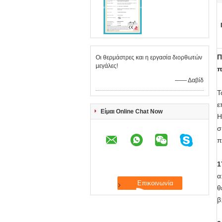
Π
Οι θερμάστρες και η εργασία διορθωτών
μεγάλες!
π
—— Δαβίδ
Τ
ε
Είμαι Online Chat Now
Η
σ
π
1
α
θ
β