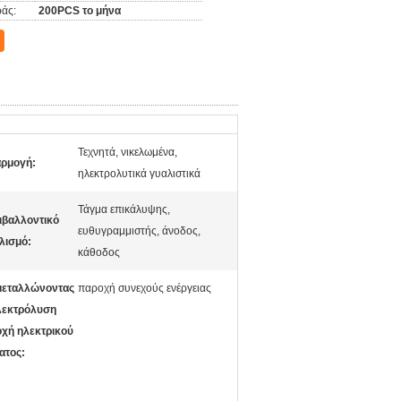
άς:
200PCS το μήνα
Τεχνητά, νικελωμένα,
ρμογή:
ηλεκτρολυτικά γυαλιστικά
Τάγμα επικάλυψης,
ιβαλλοντικό
ευθυγραμμιστής, άνοδος,
λισμό:
κάθοδος
μεταλλώνοντας
παροχή συνεχούς ενέργειας
λεκτρόλυση
χή ηλεκτρικού
ατος: