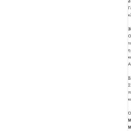
2
Γ
κ
3
Ο
τ
η
κ
Α
Σ
Σ
π
κ
Ό
Μ
Μ