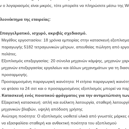
ν ο λογαριασμός είναι μικρός, τότε μπορείτε να πληρώσετε μέσω της W
λεονέκτημα της εταιρείας:
Επαγγελματικό, ισχυρό, ακριβές σχεδιασμό.
Μεγέθος εργοστασίου: 18 χρόνια εμπειρίας στην κατασκευή εξοπλισ
παραγωγής 5182 τετραγωνικών μέτρων, απευθείας πώληση από εργοσ
πελάτες.
Εξοπλισμός επεξεργασίας: 20 σύνολα μηχανών κάμψης, μηχανών χαρ
μηχανών επεξεργασίας εργαλείων και άλλων μηχανημάτων για τη διασ
προσαρμογής.
Προσαρμοσμένη παραγωγική ικανότητα: Η ετήσια παραγωγική ικανότ
να φτάσει τα 24 σετ και ο προσαρμοσμένος εξοπλισμός μπορεί να παρ
.
Κατασκευή ενός ποιοτικού φράγματος για την αντιμετώπιση τ
Εξαιρετική κατασκευή: απλή και ευέλικτη λειτουργία, σταθερή λειτουρ
μηχανικών βλαβών, υψηλή απόδοση χρήσης
Ανώτερη ποιότητα: Ο εξοπλισμός υιοθετεί υλικά από γνωστές μάρκες στ
να εξασφαλίσει σταθερή και ανθεκτική ποιότητα του εξοπλισμού