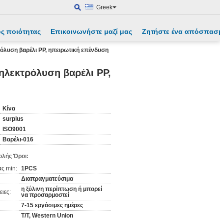
Greek
ς ποιότητας
Επικοινωνήστε μαζί μας
Ζητήστε ένα απόσπασ
όλυση βαρέλι PP, ηπειρωτική επένδυση
ηλεκτρόλυση βαρέλι PP,
Κίνα
surplus
ISO9001
Βαρέλι-016
λής Όροι:
ς min:
1PCS
Διαπραγματεύσιμα
η ξύλινη περίπτωση ή μπορεί
ιες:
να προσαρμοστεί
7-15 εργάσιμες ημέρες
T/T, Western Union