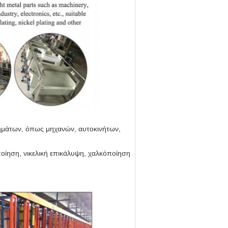
τημάτων, όπως μηχανών, αυτοκινήτων,
οίηση, νικελική επικάλυψη, χαλκόποίηση