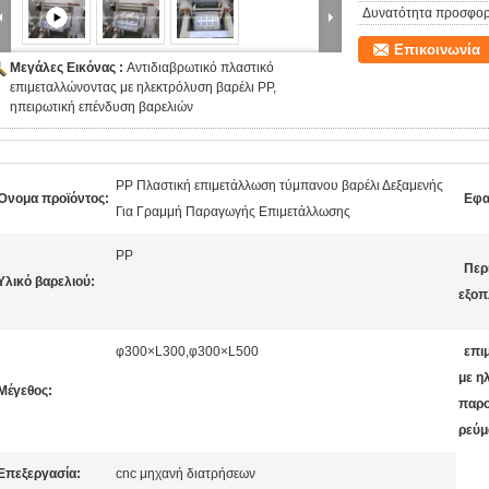
Δυνατότητα προσφορ
Επικοινωνία
Μεγάλες Εικόνας :
Αντιδιαβρωτικό πλαστικό
επιμεταλλώνοντας με ηλεκτρόλυση βαρέλι PP,
ηπειρωτική επένδυση βαρελιών
PP Πλαστική επιμετάλλωση τύμπανου βαρέλι Δεξαμενής
Όνομα προϊόντος:
Εφα
Για Γραμμή Παραγωγής Επιμετάλλωσης
PP
Περ
Υλικό βαρελιού:
εξοπ
φ300×L300,φ300×L500
επι
με η
Μέγεθος:
παρο
ρεύμ
Επεξεργασία:
cnc μηχανή διατρήσεων