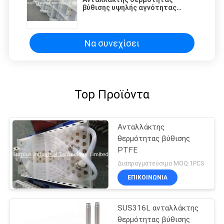
βύθισης υψηλής αγνότητας
σωλήνων PTFE για τη χημική
λύση
Να συνεχίσει
Top Προϊόντα
Ανταλλάκτης
θερμότητας βύθισης
PTFE
Διαπραγματεύσιμα MOQ:1PCS
ΕΠΙΚΟΙΝΩΝΙΑ
SUS316L ανταλλάκτης
θερμότητας βύθισης