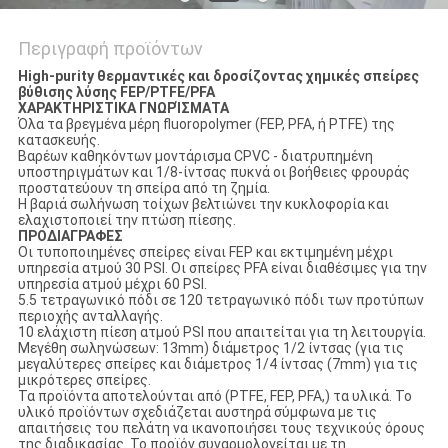
Περιγραφή προϊόντων
High-purity θερμαντικές και δροσίζοντας χημικές σπείρες
βύθισης λύσης FEP/PTFE/PFA
ΧΑΡΑΚΤΗΡΙΣΤΙΚΑ ΓΝΩΡΊΣΜΑΤΑ
Όλα τα βρεγμένα μέρη fluoropolymer (FEP, PFA, ή PTFE) της
κατασκευής.
Βαρέων καθηκόντων μοντάρισμα CPVC - διατρυπημένη
υποστηριγμάτων και 1/8-ίντσας πυκνά οι βοήθειες φρουράς
προστατεύουν τη σπείρα από τη ζημία.
Η βαριά σωλήνωση τοίχων βελτιώνει την κυκλοφορία και
ελαχιστοποιεί την πτώση πίεσης.
ΠΡΟΔΙΑΓΡΑΦΕΣ
Οι τυποποιημένες σπείρες είναι FEP και εκτιμημένη μέχρι
υπηρεσία ατμού 30 PSI. Οι σπείρες PFA είναι διαθέσιμες για την
υπηρεσία ατμού μέχρι 60 PSI.
5.5 τετραγωνικό πόδι σε 120 τετραγωνικό πόδι των προτύπων
περιοχής ανταλλαγής.
10 ελάχιστη πίεση ατμού PSI που απαιτείται για τη λειτουργία.
Μεγέθη σωληνώσεων: 13mm) διάμετρος 1/2 ίντσας (για τις
μεγαλύτερες σπείρες και διάμετρος 1/4 ίντσας (7mm) για τις
μικρότερες σπείρες.
Τα προϊόντα αποτελούνται από (PTFE, FEP, PFA,) τα υλικά. Το
υλικό προϊόντων σχεδιάζεται αυστηρά σύμφωνα με τις
απαιτήσεις του πελάτη να ικανοποιήσει τους τεχνικούς όρους
της διαδικασίας. Το προϊόν συναρμολογείται με τη