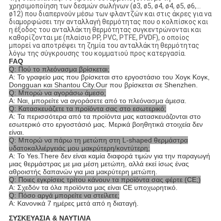
χρησιμοποίηση των δεσμών σωλήνων (ø3, ø5, ø4, ø4, ø5, ø6,…
ø12) που διαπερνούν μέσω των φλαντζών και στις άκρες για να
διαμορφώσει την ανταλλαγή θερμότητας που ο κολπίσκος και
η έξοδος του ανταλλάκτη θερμότητας συγκεντρώνονται και
καθορίζονται με (πλαίσιο PP, PVC, PTFE, PVDF), ο οποίος
μπορεί να αποτρέψει τη ζημία του ανταλλάκτη θερμότητας
λόγω της σύγκρουσης του κομματιού προς κατεργασία.
FAQ
Q: Πού το πλεόνασμα βρίσκεται;
Α: Το γραφείο μας που βρίσκεται στο εργοστάσιο του Χογκ Κογκ,
Dongguan και Shantou City.Our που βρίσκεται σε Shenzhen.
Q: Μπορώ να αγοράσω άμεσο;
Α: Ναι, μπορείτε να αγοράσετε από το πλεόνασμα άμεσα.
Q: Κατασκευάζετε τα προϊόντα σας στο εσωτερικό;
Α: Τα περισσότερα από τα προϊόντα μας κατασκευάζονται στο
εσωτερικό στο εργοστάσιό μας. Μερικά βοηθητικά στοιχεία δεν
είναι.
Q: Μπορώ να πάρω τη μετώπη στη L-shaped θερμάστρα
υδατοκαλλιέργειάς μου μακρύτερη/κοντύτερη;
Α: Το Yes.There δεν είναι καμία διαφορά τιμών για την παραγωγή
μιας θερμάστρας με μια μέση μετώπη, αλλά εκεί ίσως ένας
αθροιστής δαπανών για μια μακρύτερη μετώπη.
Q: Ποιες εγκρίσεις τρίτου κάνουν τα προϊόντα σας φέρτε (CE;)
Α: Σχεδόν τα όλα προϊόντα μας είναι CE υποχωρητικό.
Q: Πόσο αργά μπορείτε να στείλετε;
Α: Κανονικά 7 ημέρες μετά από η διαταγή.
ΣΥΣΚΕΥΑΣΙΑ & ΝΑΥΤΙΛΙΑ