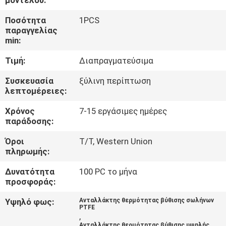
ΈΛΕΓΧΟΣ
Ποσότητα
1PCS
ΠΟΙΌΤΗΤΑΣ
παραγγελίας
min:
ΕΠΙΚΟΙΝΩΝΉΣΤΕ
Τιμή:
Διαπραγματεύσιμα
ΜΑΖΊ
Συσκευασία
ξύλινη περίπτωση
ΜΑΣ
λεπτομέρειες:
Χρόνος
7-15 εργάσιμες ημέρες
ΕΙΔΉΣΕΙΣ
παράδοσης:
Όροι
T/T, Western Union
πληρωμής:
ΖΗΤΉΣΤΕ
ΜΙΑ
Δυνατότητα
100 PC το μήνα
προσφοράς:
ΠΡΟΣΦΟΡΆ
Υψηλό φως:
Ανταλλάκτης θερμότητας βύθισης σωλήνων
PTFE
,
SITEMAP
Ανταλλάκτης θερμότητας βύθισης υψηλής