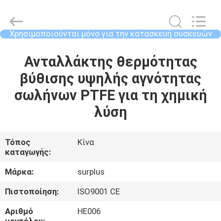
2026
Surplus
Industrial
Technology
Limited.
Χρησιμοποιούνται μόνο για την κατασκευή συσκευών
All
που χρησιμοποιούνται για την κατασκευή ηλεκτρικών
Rights
Reserved.
ΣΠΊΤΙ
σ
Ανταλλάκτης θερμότητας
βύθισης υψηλής αγνότητας
ΠΡΟΪΌΝΤΑ
σωλήνων PTFE για τη χημική
λύση
ΣΧΕΤΙΚΆ
ΜΕ
Τόπος
Κίνα
ΕΜΆΣ
καταγωγής:
Μάρκα:
surplus
ΕΠΙΣΚΕΨΉ
Πιστοποίηση:
ISO9001 CE
ΕΡΓΟΣΤΑΣΊΟΥ
Αριθμό
HE006
μοντέλου: