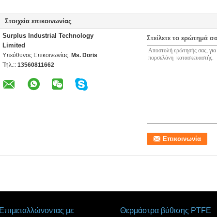
Στοιχεία επικοινωνίας
Surplus Industrial Technology
Στείλετε το ερώτημά σ
Limited
Υπεύθυνος Επικοινωνίας:
Ms. Doris
Τηλ.::
13560811662
Επιμεταλλώνοντας με
Θερμάστρα βύθισης PTFE