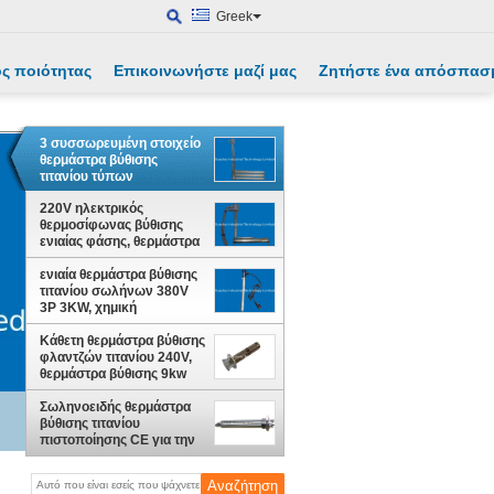
Greek
ς ποιότητας
Επικοινωνήστε μαζί μας
Ζητήστε ένα απόσπασ
3 συσσωρευμένη στοιχείο
θερμάστρα βύθισης
τιτανίου τύπων
διαμορφωμένη Λ 480V 3P
220V ηλεκτρικός
36KW
θερμοσίφωνας βύθισης
ενιαίας φάσης, θερμάστρα
βύθισης 5KW
ενιαία θερμάστρα βύθισης
τιτανίου σωλήνων 380V
3P 3KW, χημική
θερμάστρα βύθισης
Κάθετη θερμάστρα βύθισης
φλαντζών τιτανίου 240V,
θερμάστρα βύθισης 9kw
Σωληνοειδής θερμάστρα
βύθισης τιτανίου
πιστοποίησης CE για την
επένδυση