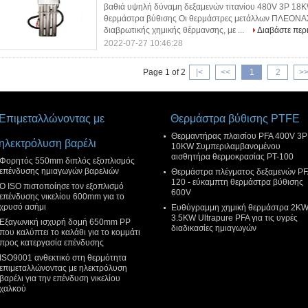
βαθιά υψηλή δύναμη δεξαμενών τιτανίου 480V 3P 18K
θερμάστρα βύθισης Οι θερμάστρες μετάλλων ΠΛΕΟΝΑΣΜ
διαβρωτικής χημικής θέρμανσης, με ...
Διαβάστε περ
2022-07-27 10:46:28
Page 1 of 2
|<
<<
1
2
>
Επιμεταλλώνοντας με
Θερμάστρα βύθισης PTFE
Θερμαντήρας πλαισίου PFA 400V 3P
ηλεκτρόλυση βαρέλι
10KW Συμπεριλαμβανομένου
αισθητήρα θερμοκρασίας PT-100
Φορητός 550mm διπλός εξοπλισμός
επένδυσης ημιαγωγών βαρελιών
Θερμάστρα πλέγματος δεξαμενών PF
120 - εύκαμπτη θερμάστρα βύθισης
Ο ISO πιστοποίησε τον εξοπλισμό
600V
επένδυσης νικελίου 600mm για το
χρυσό ασήμι
Ευθύγραμμη χημική θερμάστρα 2K
3.5KW Ultrapure PFA για τις υγρές
Εξαγωνική ισχυρή δομή 650mm PP
διαδικασίες ημιαγωγών
που καλύπτει το καλάθι για το κομμάτι
προς κατεργασία επένδυσης
ISO9001 ανθεκτικό στη θερμότητα
επιμεταλλώνοντας με ηλεκτρόλυση
βαρέλι για την επένδυση νικελίου
χαλκού