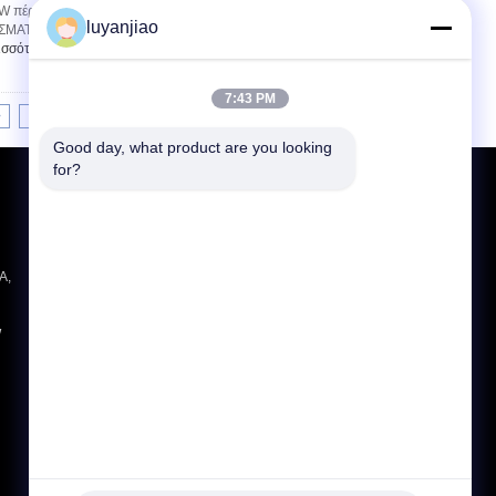
W πέρα από τη δευτερεύουσα ηλεκτρική
luyanjiao
ΑΤΟΣ σχεδιάζονται για τις απαιτήσεις της
ισσότερα
7:43 PM
>
>|
Good day, what product are you looking 
for?
Αίτηση κράτησης
Στείλετε
sgs
A,
W
E-Mail
Χάρτης ιστοσελίδας
|
Mobile Site