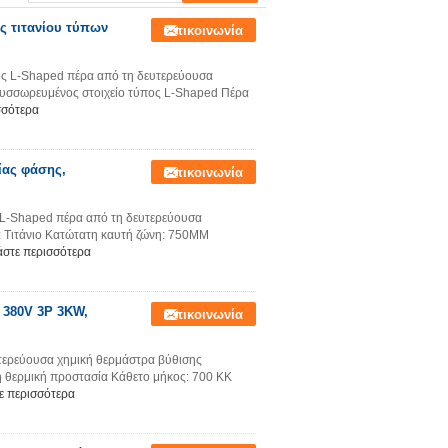
ς τιτανίου τύπων
Επικοινωνία
ος L-Shaped πέρα από τη δευτερεύουσα
συσσωρευμένος στοιχείο τύπος L-Shaped Πέρα
σσότερα
ίας φάσης,
Επικοινωνία
w L-Shaped πέρα από τη δευτερεύουσα
 Τιτάνιο Κατώτατη καυτή ζώνη: 750MM
άστε περισσότερα
 380V 3P 3KW,
Επικοινωνία
υτερεύουσα χημική θερμάστρα βύθισης
 θερμική προστασία Κάθετο μήκος: 700 ΚΚ
ε περισσότερα