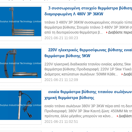
3 συσσωρευμένη στοιχείο θερμάστρα βύθιση
διαμορφωμένη Λ 480V 3P 36KW
τιτάνιο 3 480V 3P 36KW συσσωρευμένος στοιχείο τύπ
θερμάστρα βύθισης Στοιχείο τιτάνιο 3 480V 3P 36KW 
από τη δευτερεύουσα θερμάστρα β...
Διαβάστε περι
2021-06-21 11:00:23
220V ηλεκτρικός θερμοσίφωνας βύθισης ενια
θερμάστρα βύθισης 5KW
220V ηλεκτρική διαδικασία τιτανίου ενιαίας φάσης 5k
θερμάστρα βύθισης Προδιαγραφή: 220V 1P 5kw Υλικό:
Διάμετρος κατώτατων σωλήνων: 50MM Κάθε...
Διαβ
2021-06-21 11:12:09
ενιαία θερμάστρα βύθισης τιτανίου σωλήνων
χημική θερμάστρα βύθισης
ενιαίο τιτάνιο σωλήνων 380V 3P 3KW πέρα από τη δε
Προδιαγραφή: 380V 3P 3kw Καυτή ζώνη: 450MM Με τη
πρότυπα, άλλο μέγεθος μπορούν να κάνο...
Διαβάστ
2021-06-21 11:02:51