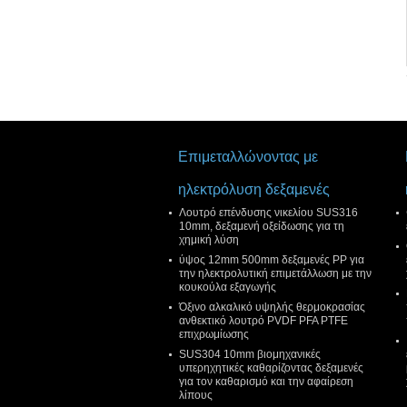
Επιμεταλλώνοντας με
ηλεκτρόλυση δεξαμενές
Λουτρό επένδυσης νικελίου SUS316
10mm, δεξαμενή οξείδωσης για τη
χημική λύση
ύψος 12mm 500mm δεξαμενές PP για
την ηλεκτρολυτική επιμετάλλωση με την
κουκούλα εξαγωγής
Όξινο αλκαλικό υψηλής θερμοκρασίας
ανθεκτικό λουτρό PVDF PFA PTFE
επιχρωμίωσης
SUS304 10mm βιομηχανικές
υπερηχητικές καθαρίζοντας δεξαμενές
για τον καθαρισμό και την αφαίρεση
λίπους