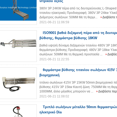
νιτρικού οξέος
380V 3P 24KW πέρα από τις δευτερεύουσες L-Shaped 
τιτανίου ηλεκτρικές Προδιαγραφή: 380V 3P 24kw Υλικ
Διάμετρος σωλήνων: 50MM Με τη θερμι...
Διαβάστε 
2021-06-21 11:06:59
ISO9001 βαθιά δεξαμενή πέρα από τη δευτε
βύθισης, θερμάστρα βύθισης 18KW
βαθιά υψηλή δύναμη δεξαμενών τιτανίου 480V 3P 18K
θερμάστρα βύθισης Προδιαγραφή: 480V 3P 18kw Υλικό
σωλήνων: 50MM Με τη θερμική προστασία ...
Διαβάσ
2021-06-21 11:22:55
θερμάστρα βύθισης τιτανίου σωλήνων 415V
βιομηχανική
τιτάνιο σωλήνων 415V 3P 15KW 50mm βιομηχανικό πέ
βύθισης 415V 3P 15kw Καυτή ζώνη: 750MM Με τη θερμ
1000MM, άλλο μέγεθος μπορούν να ...
Διαβάστε περ
2021-06-21 11:08:02
Τριπλό σωλήνων μέταλλο 50mm θερμαστρών 
ηλεκτρικό Dia