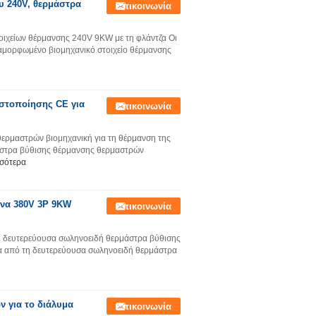
υ 240V, θερμάστρα
Επικοινωνία
τοιχείων θέρμανσης 240V 9KW με τη φλάντζα Οι
αμορφωμένο βιομηχανικό στοιχείο θέρμανσης
ιστοποίησης CE για
Επικοινωνία
ερμαστρών βιομηχανική για τη θέρμανση της
μάστρα βύθισης θέρμανσης θερμαστρών
σσότερα
ωνα 380V 3P 9KW
Επικοινωνία
τη δευτερεύουσα σωληνοειδή θερμάστρα βύθισης
ρα από τη δευτερεύουσα σωληνοειδή θερμάστρα
ν για το διάλυμα
Επικοινωνία