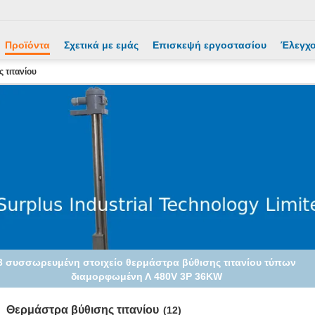
Προϊόντα
Σχετικά με εμάς
Επισκεψή εργοστασίου
Έλεγχο
 τιτανίου
3 συσσωρευμένη στοιχείο θερμάστρα βύθισης τιτανίου τύπων
διαμορφωμένη Λ 480V 3P 36KW
Θερμάστρα βύθισης τιτανίου
(12)