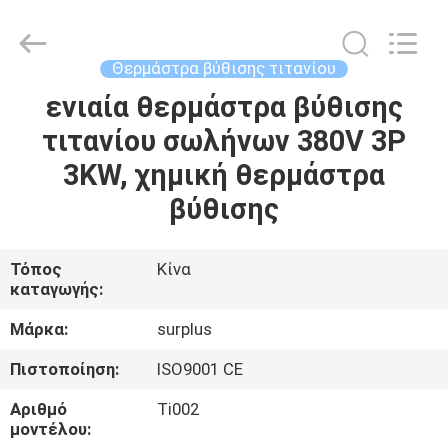
2026
Surplus
Industrial
Technology
Limited.
Θερμάστρα βύθισης τιτανίου
All
Rights
Reserved.
ενιαία θερμάστρα βύθισης
ΣΠΊΤΙ
τιτανίου σωλήνων 380V 3P
ΠΡΟΪΌΝΤΑ
3KW, χημική θερμάστρα
βύθισης
ΣΧΕΤΙΚΆ
ΜΕ
Τόπος
Κίνα
καταγωγής:
ΕΜΆΣ
Μάρκα:
surplus
ΕΠΙΣΚΕΨΉ
Πιστοποίηση:
ISO9001 CE
ΕΡΓΟΣΤΑΣΊΟΥ
Αριθμό
Ti002
μοντέλου: