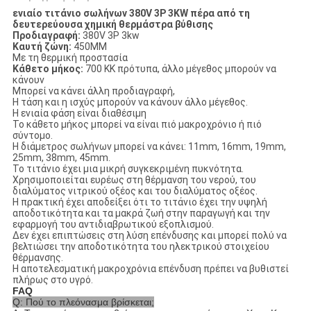
ενιαίο τιτάνιο σωλήνων 380V 3P 3KW πέρα από τη
δευτερεύουσα χημική θερμάστρα βύθισης
Προδιαγραφή:
380V 3P 3kw
Καυτή ζώνη:
450MM
Με τη θερμική προστασία
Κάθετο μήκος:
700 ΚΚ πρότυπα, άλλο μέγεθος μπορούν να
κάνουν
Μπορεί να κάνει άλλη προδιαγραφή,
Η τάση και η ισχύς μπορούν να κάνουν άλλο μέγεθος.
Η ενιαία φάση είναι διαθέσιμη
Το κάθετο μήκος μπορεί να είναι πιό μακροχρόνιο ή πιό
σύντομο.
Η διάμετρος σωλήνων μπορεί να κάνει: 11mm, 16mm, 19mm,
25mm, 38mm, 45mm.
Το τιτάνιο έχει μια μικρή συγκεκριμένη πυκνότητα.
Χρησιμοποιείται ευρέως στη θέρμανση του νερού, του
διαλύματος νιτρικού οξέος και του διαλύματος οξέος.
Η πρακτική έχει αποδείξει ότι το τιτάνιο έχει την υψηλή
αποδοτικότητα και τα μακρά ζωή στην παραγωγή και την
εφαρμογή του αντιδιαβρωτικού εξοπλισμού.
Δεν έχει επιπτώσεις στη λύση επένδυσης και μπορεί πολύ να
βελτιώσει την αποδοτικότητα του ηλεκτρικού στοιχείου
θέρμανσης.
Η αποτελεσματική μακροχρόνια επένδυση πρέπει να βυθιστεί
πλήρως στο υγρό.
FAQ
Q: Πού το πλεόνασμα βρίσκεται;