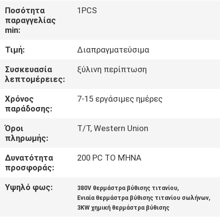
ΈΛΕΓΧΟΣ
Ποσότητα
1PCS
παραγγελίας
ΠΟΙΌΤΗΤΑΣ
min:
Τιμή:
Διαπραγματεύσιμα
ΕΠΙΚΟΙΝΩΝΉΣΤΕ
ΜΑΖΊ
Συσκευασία
ξύλινη περίπτωση
λεπτομέρειες:
ΜΑΣ
Χρόνος
7-15 εργάσιμες ημέρες
παράδοσης:
ΕΙΔΉΣΕΙΣ
Όροι
T/T, Western Union
πληρωμής:
ΖΗΤΉΣΤΕ
Δυνατότητα
200 PC ΤΟ ΜΉΝΑ
ΜΙΑ
προσφοράς:
ΠΡΟΣΦΟΡΆ
Υψηλό φως:
,
380V θερμάστρα βύθισης τιτανίου
,
Ενιαία θερμάστρα βύθισης τιτανίου σωλήνων
3KW χημική θερμάστρα βύθισης
SITEMAP