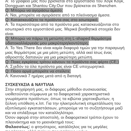
Α: Το γραφείο μας που βρίσκεται στο εργοστάσιο του Χογκ Κογκ,
Dongguan και Shantou City.Our που βρίσκεται σε Shenzhen.
Q: Μπορώ να αγοράσω άμεσο;
Α: Ναι, μπορείτε να αγοράσετε από το πλεόνασμα άμεσα.
Q: Κατασκευάζετε τα προϊόντα σας στο εσωτερικό;
Α: Τα περισσότερα από τα προϊόντα μας κατασκευάζονται στο
εσωτερικό στο εργοστάσιό μας. Μερικά βοηθητικά στοιχεία δεν
είναι.
Q: Μπορώ να πάρω τη μετώπη στη L-shaped θερμάστρα
υδατοκαλλιέργειάς μου μακρύτερη/κοντύτερη;
Α: Το Yes.There δεν είναι καμία διαφορά τιμών για την παραγωγή
μιας θερμάστρας με μια μέση μετώπη, αλλά εκεί ίσως ένας
αθροιστής δαπανών για μια μακρύτερη μετώπη.
Q: Ποιες εγκρίσεις τρίτου κάνουν τα προϊόντα σας φέρτε (CE;)
Α: Σχεδόν τα όλα προϊόντα μας είναι CE υποχωρητικό.
Q: Πόσο αργά μπορείτε να στείλετε;
Α: Κανονικά 7 ημέρες μετά από η διαταγή.
ΣΥΣΚΕΥΑΣΙΑ & ΝΑΥΤΙΛΙΑ
Στην επιχείρησή μας, οι διάφορες μέθοδοι συσκευασίας
υιοθετούνται σύμφωνα με τα διαφορετικά χαρακτηριστικά
γνωρίσματα προϊόντων, όπως τα κιβώτια χαρτοκιβωτίων, η
ξύλινη υπόθεση κ.λπ. Για την ηλεκτρολυτική επιμετάλλωση του
εξοπλισμού εγκαταστάσεων, μπορούμε να το συζητήσουμε μαζί
και να επιλέξουμε τον καταλληλότερο.
Όσον αφορά στην αποστολή, οι διαφορετικοί τρόποι έχουν το
πλεονέκτημα και το μειονέκτημά τους:
Θαλασσίως:
ο φτηνότερος, κατάλληλος για τις μεγάλες