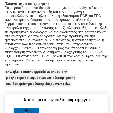
Πλεονέκτημα επιχείρησης
Για περισσότερο από δέκα έτη, η επιχείρησή μας έχει ειδικευτεί
στην έρευνα και την ανάπτυξη και την παραγωγή του
επιμεταλλώνοντας με ηλεκτρόλυση εξοπλισμού PCB και FPC,
των ηλεκτρικών θερμαστρών, των κρύων ανταλλακτών
θερμότητας, και του τεφλόν επιστρώματος στην επιφάνεια της
ηλεκτρολυτικής επιμετάλλωσης του εξοπλισμού. Έχουμε συλλέξει
τις προηγμένες τεχνολογίες και τις διαδικασίες στο εσωτερικό και
στο εξωτερικό για πολλά χρόνια. Με την πρακτική και την
εμπειρία στη βιομηχανία PCB, η ποιότητα, η σταθερότητα και η
αξιοπιστία των προϊόντων είναι μεταξύ των παγκόσμιων
κυριάρχων θέσεων. Η επιχείρησή μας έχει περάσει ISO9001:
πιστοποίηση ποιοτικών συστημάτων διαχείρισης του 2008 και
CQC: Η πιστοποίηση CE, συμφωνεί με τον κόσμο, εφαρμόζει την
επιστημονική διαχείριση, και εφαρμόζει τα διεθνή ποιοτικά
πρότυπα.
5KW ηλεκτρικός θερμοσίφωνας βύθισης
gle ηλεκτρικός θερμοσίφωνας βύθισης φάσης
Βαθιά θερμάστρα βύθισης δεξαμενών 18kw
Αποκτήστε την καλύτερη τιμή για