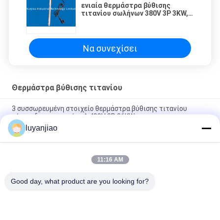
ενιαία θερμάστρα βύθισης
τιτανίου σωλήνων 380V 3P 3KW,
χημική θερμάστρα βύθισης
Να συνεχίσει
Θερμάστρα βύθισης τιτανίου
3 συσσωρευμένη στοιχείο θερμάστρα βύθισης τιτανίου
τύπων διαμορφωμένη Λ 480V 3P 36KW
luyanjiao
220V ηλεκτρικός θερμοσίφωνας βύθισης ενιαίας φάσης,
θερμάστρα βύθισης 5KW
11:16 AM
ενιαία θερμάστρα βύθισης τιτανίου σωλήνων 380V 3P 3KW,
χημική θερμάστρα βύθισης
Good day, what product are you looking for?
Λαϊκή κατηγορία
Όλα