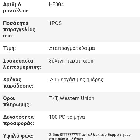
ΈΛΕΓΧΟΣ
Αριθμό
HE004
μοντέλου:
ΠΟΙΌΤΗΤΑΣ
Ποσότητα
1PCS
παραγγελίας
ΕΠΙΚΟΙΝΩΝΉΣΤΕ
min:
ΜΑΖΊ
Τιμή:
Διαπραγματεύσιμα
ΜΑΣ
Συσκευασία
ξύλινη περίπτωση
λεπτομέρειες:
ΕΙΔΉΣΕΙΣ
Χρόνος
7-15 εργάσιμες ημέρες
παράδοσης:
ΖΗΤΉΣΤΕ
Όροι
T/T, Western Union
πληρωμής:
ΜΙΑ
ΠΡΟΣΦΟΡΆ
Δυνατότητα
100 PC το μήνα
προσφοράς:
Υψηλό φως:
2.5m/S?????????? ανταλλάκτες θερμότητας
SITEMAP
σπειρών σωλήνων