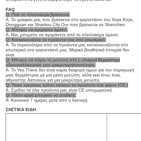
FAQ
Q: Πού το πλεόνασμα βρίσκεται;
Α: Το γραφείο μας που βρίσκεται στο εργοστάσιο του Χογκ Κογκ,
Dongguan και Shantou City.Our που βρίσκεται σε Shenzhen.
Q: Μπορώ να αγοράσω άμεσο;
Α: Ναι, μπορείτε να αγοράσετε από το πλεόνασμα άμεσα.
Q: Κατασκευάζετε τα προϊόντα σας στο εσωτερικό;
Α: Τα περισσότερα από τα προϊόντα μας κατασκευάζονται στο
εσωτερικό στο εργοστάσιό μας. Μερικά βοηθητικά στοιχεία δεν
είναι.
Q: Μπορώ να πάρω τη μετώπη στη L-shaped θερμάστρα
υδατοκαλλιέργειάς μου μακρύτερη/κοντύτερη;
Α: Το Yes.There δεν είναι καμία διαφορά τιμών για την παραγωγή
μιας θερμάστρας με μια μέση μετώπη, αλλά εκεί ίσως ένας
αθροιστής δαπανών για μια μακρύτερη μετώπη.
Q: Ποιες εγκρίσεις τρίτου κάνουν τα προϊόντα σας φέρτε (CE;)
Α: Σχεδόν τα όλα προϊόντα μας είναι CE υποχωρητικό.
Q: Πόσο αργά μπορείτε να στείλετε;
Α: Κανονικά 7 ημέρες μετά από η διαταγή.
ΣΧΕΤΙΚΑ ΕΙΔΗ