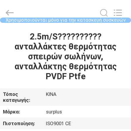
2026
Surplus
Industrial
Technology
Limited.
Χρησιμοποιούνται μόνο για την κατασκευή συσκευών
All
που χρησιμοποιούνται για την κατασκευή ηλεκτρικών
Rights
Reserved.
ΣΠΊΤΙ
σ
2.5m/S??????????
ανταλλάκτες θερμότητας
ΠΡΟΪΌΝΤΑ
σπειρών σωλήνων,
ανταλλάκτης θερμότητας
ΣΧΕΤΙΚΆ
PVDF Ptfe
ΜΕ
ΕΜΆΣ
Τόπος
ΚΙΝΑ
καταγωγής:
ΕΠΙΣΚΕΨΉ
Μάρκα:
surplus
ΕΡΓΟΣΤΑΣΊΟΥ
Πιστοποίηση:
ISO9001 CE