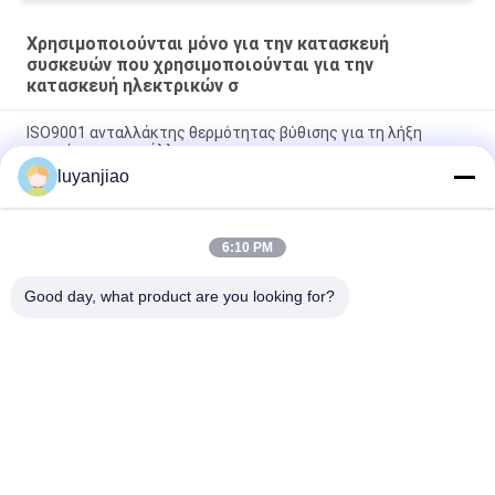
Χρησιμοποιούνται μόνο για την κατασκευή
συσκευών που χρησιμοποιούνται για την
κατασκευή ηλεκτρικών σ
ISO9001 ανταλλάκτης θερμότητας βύθισης για τη λήξη
παστώματος μετάλλων
luyanjiao
Υψηλός ανταλλάκτης θερμότητας ευελιξίας PTFE έγκρισης
CE, θερμοσίφωνας σπειρών βύθισης
6:10 PM
Ανταλλάκτης θερμότητας βύθισης υψηλής αγνότητας
σωλήνων PTFE για τη χημική λύση
Good day, what product are you looking for?
Λαϊκή κατηγορία
Όλα
Επιμεταλλώνοντας 
Επιμεταλλώνοντας 
Με Ηλεκτρόλυση 
Με Ηλεκτρόλυση 
Δεξαμενές
Βαρέλι
Ευθύγραμμη Χημική 
Θερμάστρα Βύθισης 
Θερμάστρα
PTFE