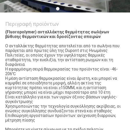
Περιγραφή προϊόντων
(Fluoropolymer) ανταλλάκτης θερμότητας σωλήνων
βύθισης θερμαντικών και δροσίζοντας σπειρών
Ο ανταλλάκτης θερμότητας αποτελείται από το σωλήνα που
παράγεται από πρώτες ύλη της Dupont στις Ηνωμένες
Πολιτείες, οι οποίες έχουν την υψηλότερες θερμικές
σταθερότητα, την ευελιξία, την αντίσταση ρωγμών και τη
διαφάνεια.
Η εφαρμόσιμη σειρά θερμοκρασίας του προϊόντος είναι -46-
206℃
Η μέση αντίσταση θερμοκρασίας είναι άριστη, και μπορεί να
καμφθεί σε οποιαδήποτε μορφή, αλλά η ακτίνα της
κυρτότητας πρέπει να είναι ≥150MM, και η αντίσταση
γήρανσης μπορεί να είναι μέχρι περισσότερο από 10 έτη.
Είναι κατάλληλο για και των υγρών όξινος-βάσεων υψηλός-
συγκέντρωσης
Χρησιμοποιώντας την τεχνολογία συγκόλλησης ακρίβειας, οι
ενώσεις συγκόλλησης συνδυάζονται στενά και σταθερός
Επιθεώρηση εργοστασίων προϊόντων: ανίχνευση διαρροών,
μέτρηση πίεσης
Μπορέστε να γίνετε σύμφωνα με τα σχέδια πελατών